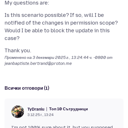
Is this scenario possible? If so, will I be
notified of the changes in permission scope?
Would I be able to block the update in this
Променено на
3 декември 2025 г., 13:24:44 ч. -0800
от
jeanbaptiste.bertrand@proton.me
Всички отговори (1)
Топ 10 Сътрудници
TyDraniu
3.12.25 г., 13:24
I'm not 100% sure about it, but you supposed