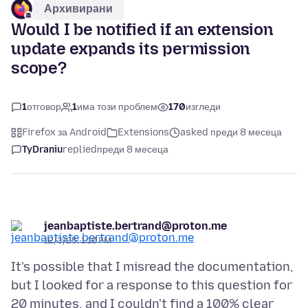
Архивирани
Would I be notified if an extension
update expands its permission
scope?
1
отговор
1
има този проблем
170
изгледи
Firefox за Android
Extensions
asked преди 8 месеца
TyDraniu
replied
преди 8 месеца
jeanbaptiste.bertrand@proton.me
12/3/25, 1:10 PM
It's possible that I misread the documentation,
but I looked for a response to this question for
20 minutes, and I couldn't find a 100% clear