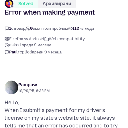
Solved
Архивирани
Error when making payment
1
отговор
0
имат този проблем
110
изгледи
Firefox за Android
Web compatibility
asked преди 9 месеца
Paul
replied
преди 9 месеца
Pampaw
10/29/25, 6:33 PM
Hello,
When I submit a payment for my driver's
license on my state's website site, it always
tells me that an error has occurred and to try