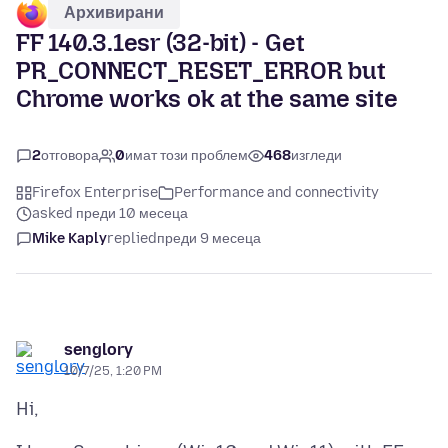
Архивирани
FF 140.3.1esr (32-bit) - Get
PR_CONNECT_RESET_ERROR but
Chrome works ok at the same site
2
отговора
0
имат този проблем
468
изгледи
Firefox Enterprise
Performance and connectivity
asked преди 10 месеца
Mike Kaply
replied
преди 9 месеца
senglory
10/7/25, 1:20 PM