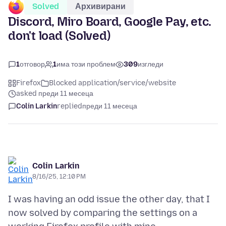
Solved
Архивирани
Discord, Miro Board, Google Pay, etc.
don't load (Solved)
1
отговор
1
има този проблем
309
изгледи
Firefox
Blocked application/service/website
asked преди 11 месеца
Colin Larkin
replied
преди 11 месеца
Colin Larkin
8/16/25, 12:10 PM
I was having an odd issue the other day, that I
now solved by comparing the settings on a