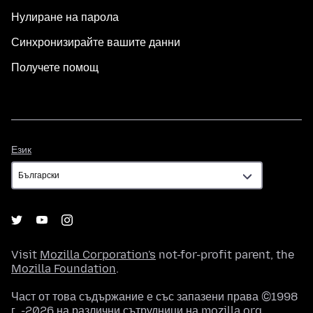
Нулиране на парола
Синхронизирайте вашите данни
Получете помощ
Език
Език
Visit
Mozilla Corporation's
not-for-profit parent, the
Mozilla Foundation
.
Част от това съдържание е със запазени права ©1998
г. -2026 на различни сътрудници на mozilla.org.