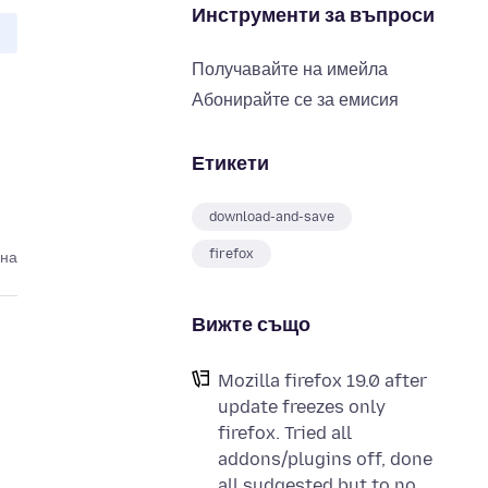
Инструменти за въпроси
Получавайте на имейла
Абонирайте се за емисия
Етикети
download-and-save
firefox
ина
Вижте също
Mozilla firefox 19.0 after
update freezes only
firefox. Tried all
addons/plugins off, done
all sudgested but to no