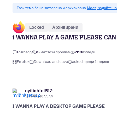
Тази тема беше затворена и архивирана.
Моля, задайте но
Locked
Архивирани
i WANNA PLAY A GAME PLEASE CAN 
1
отговор
0
имат този проблем
208
изгледи
Firefox
Download and save
asked преди 1 година
nyilinhtet512
5/30/25, 10:55 AM