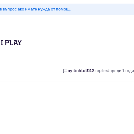
в въпрос ако имате нужда от помощ.
I PLAY
nyilinhtet512
replied
преди 1 год