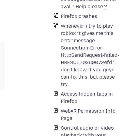
avail ! Help please ?
Firefox crashes
Whenever i try to play
roblox it gives me this
error message
Connection-Error-
HttpSendRequest-failed-
HRESULT-0x80072efd i
don't know if you guys
can fix this, but please
try.
Access hidden tabs in
Firefox
WebXR Permission Info
Page
Control audio or video
playback with your