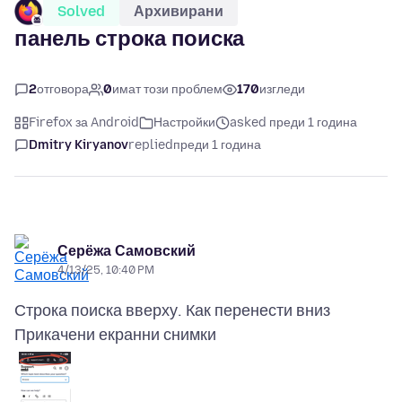
Solved
Архивирани
панель строка поиска
2
отговора
0
имат този проблем
170
изгледи
Firefox за Android
Настройки
asked преди 1 година
Dmitry Kiryanov
replied
преди 1 година
Серёжа Самовский
4/13/25, 10:40 PM
Прикачени екранни снимки