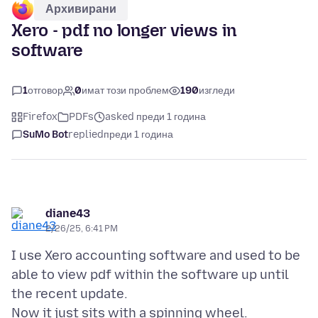
Архивирани
Xero - pdf no longer views in
software
1
отговор
0
имат този проблем
190
изгледи
Firefox
PDFs
asked преди 1 година
SuMo Bot
replied
преди 1 година
diane43
2/26/25, 6:41 PM
I use Xero accounting software and used to be
able to view pdf within the software up until
the recent update.
Now it just sits with a spinning wheel.