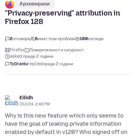
Архивирани
"Privacy-preserving" attribution in
Firefox 128
2
отговора
6
имат този проблем
100
изгледи
Firefox
Поверителност и сигурност
asked преди 2 години
TyDraniu
replied
преди 2 години
Eilidh
7/12/24, 2:46 PM
Why is this new feature which only seems to
have the goal of leaking private information
enabled by default in v128? Who signed off on