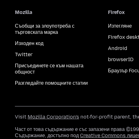
Mozilla
Firefox
Съобщи за злоупотреба с
Изтегляне
търговската марка
Firefox desk
Изходен код
Android
Twitter
browserID
Присъединете се към нашата
Браузър Foc
общност
Разгледайте помощните статии
Visit
Mozilla Corporation's
not-for-profit parent, t
Част от това съдържание е със запазени права ©1998
Съдържание, достъпно под
Creative Commons лице