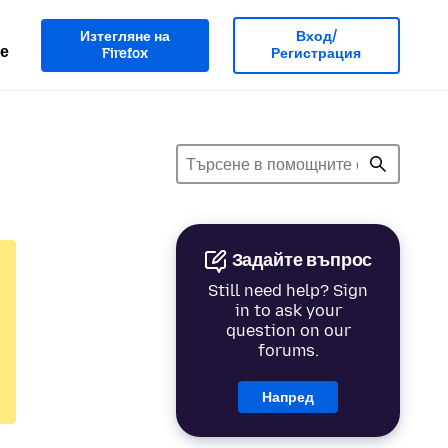
Изтегляне на
Вход/
е
Firefox
Регистрация
Задайте въпрос
Still need help? Sign
in to ask your
question on our
forums.
Напред