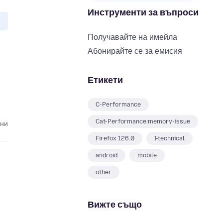
Инструменти за въпроси
Получавайте на имейла
Абонирайте се за емисия
Етикети
C-Performance
Cat-Performance:memory-issue
ини
Firefox 126.0
I-technical
android
mobile
other
Вижте също