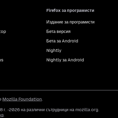
Firefox за програмисти
Издание за програмисти
top
Бета версия
Бета за Android
Nightly
us
Nightly за Android
he
Mozilla Foundation
.
 г. -2026 на различни сътрудници на mozilla.org.
нз
.