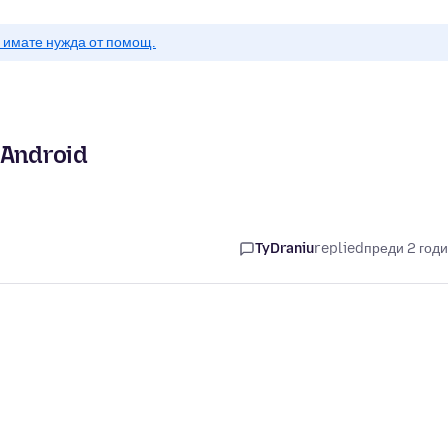
о имате нужда от помощ.
 Android
TyDraniu
replied
преди 2 год