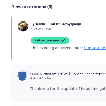
Всички отговори (3)
Топ 10 Сътрудници
TyDraniu
4.06.24 г., 0:31
Избрано решение
This is being analyzed under
bug 189195
Задаващият въпрос
ragiangregorio+firefox
4.06.24 г., 7:55