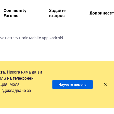
Community
Задайте
Допринесет
Forums
въпрос
ve Battery Drain Mobile App Android
та.
Никога няма да ви
SMS на телефонен
ция. Моля,
Научете повече
а "Докладване за