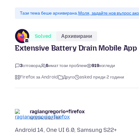
Тази тема беше архивирана.
Моля, задайте нов въпрос ак
Solved
Архивирани
Extensive Battery Drain Mobile App
3
отговора
6
имат този проблем
919
изгледи
Firefox за Android
Друго
asked преди 2 години
ragiangregorio+firefox
6/3/24, 8:02 PM