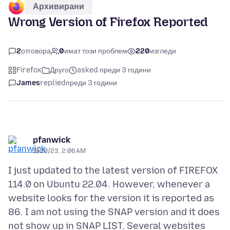
Архивирани
Wrong Version of Firefox Reported
2
отговора
0
имат този проблем
220
изгледи
Firefox
Друго
asked преди 3 години
James
replied
преди 3 години
pfanwick
5/30/23, 2:06 AM
I just updated to the latest version of FIREFOX
114.0 on Ubuntu 22.04. However, whenever a
website looks for the version it is reported as
86. I am not using the SNAP version and it does
not show up in SNAP LIST. Several websites