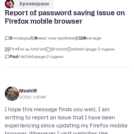
Архивирани
Report of password saving issue on
Firefox mobile browser
2
отговора
0
имат този проблем
110
изгледи
Firefox за Android
Browse
asked преди 3 години
Paul
replied
преди 2 години
MoshiR
3/7/23, 1:16 AM
I hope this message finds you well. I am
writing to report an issue that I have been
experiencing since updating my Firefox mobile
browser. Whenever I visit websites like