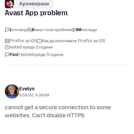
Архивирани
Avast App problem
1
отговор
0
имат този проблем
80
изгледи
Firefox за iOS
Как да използвате Firefox за iOS
asked преди 3 години
Paul
replied
преди 3 години
Evelyn
9/14/22, 4:38 AM
cannot get a secure connection to some