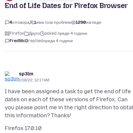
End of Life Dates for Firefox Browser
4
отговора
1
има този проблем
1290
изгледи
Firefox
Друго
asked преди 4 години
FredMcD
replied
преди 4 години
sp3lm
1/10/22, 12:17 AM
I have been assigned a task to get the end of life
dates on each of these versions of Firefox. Can
you please point me in the right direction to obta
Firefox 17.0.10