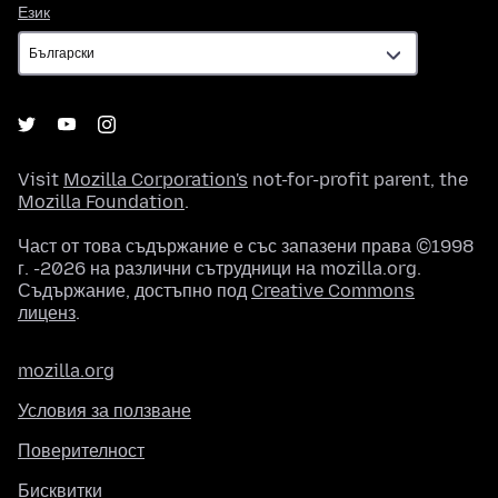
Език
Език
Visit
Mozilla Corporation's
not-for-profit parent, the
Mozilla Foundation
.
Част от това съдържание е със запазени права ©1998
г. -2026 на различни сътрудници на mozilla.org.
Съдържание, достъпно под
Creative Commons
лиценз
.
mozilla.org
Условия за ползване
Поверителност
Бисквитки