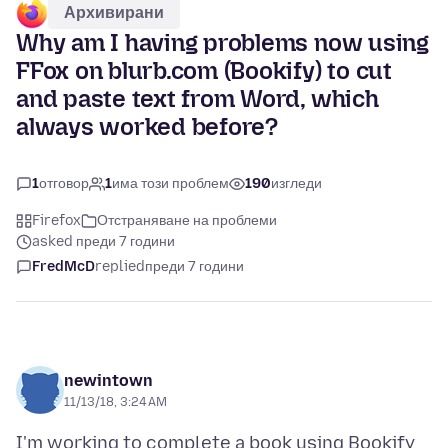
Архивирани
Why am I having problems now using
FFox on blurb.com (Bookify) to cut
and paste text from Word, which
always worked before?
1
отговор
1
има този проблем
190
изгледи
Firefox
Отстраняване на проблеми
asked преди 7 години
FredMcD
replied
преди 7 години
newintown
11/13/18, 3:24 AM
I'm working to complete a book using Bookify