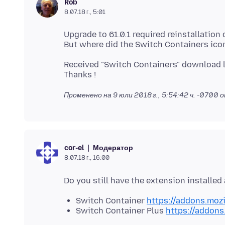
Rob
8.07.18 г., 5:01
Upgrade to 61.0.1 required reinstallation
Received "Switch Containers" download lin
Променено на
9 юли 2018 г., 5:54:42 ч. -0700
о
Модератор
cor-el
8.07.18 г., 16:00
Switch Container
https://addons.mozi
Switch Container Plus
https://addons