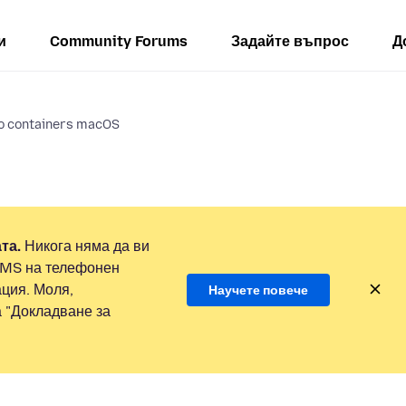
и
Community Forums
Задайте въпрос
Д
to containers macOS
та.
Никога няма да ви
SMS на телефонен
ция. Моля,
Научете повече
а "Докладване за