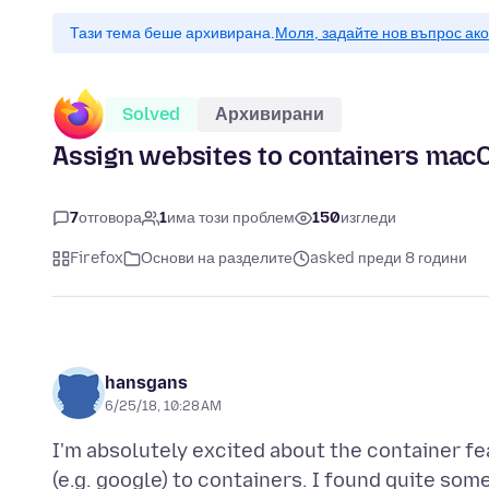
Тази тема беше архивирана.
Моля, задайте нов въпрос ак
Solved
Архивирани
Assign websites to containers mac
7
отговора
1
има този проблем
150
изгледи
Firefox
Основи на разделите
asked преди 8 години
hansgans
6/25/18, 10:28 AM
I'm absolutely excited about the container fe
(e.g. google) to containers. I found quite som