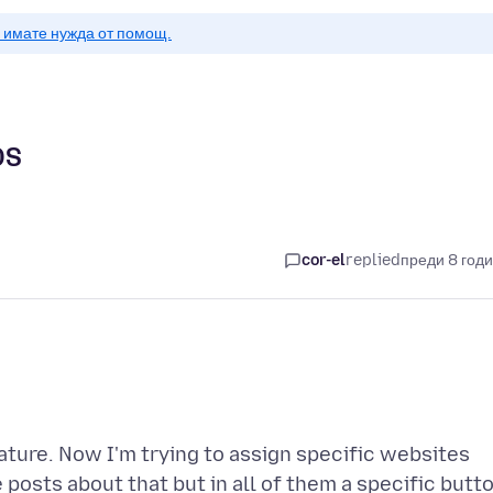
о имате нужда от помощ.
OS
cor-el
replied
преди 8 год
ature. Now I'm trying to assign specific websites
e posts about that but in all of them a specific butt