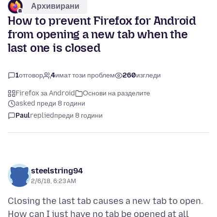
Архивирани
How to prevent Firefox for Android
from opening a new tab when the
last one is closed
1
отговор
4
имат този проблем
260
изгледи
Firefox за Android
Основи на разделите
asked преди 8 години
Paul
replied
преди 8 години
steelstring94
2/6/18, 6:23 AM
Closing the last tab causes a new tab to open.
How can I just have no tab be opened at all