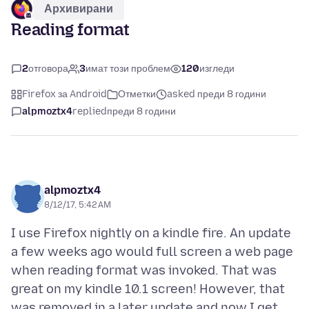
Архивирани
Reading format
2
отговора
3
имат този проблем
120
изгледи
Firefox за Android
Отметки
asked преди 8 години
alpmoztx4
replied
преди 8 години
alpmoztx4
8/12/17, 5:42 AM
I use Firefox nightly on a kindle fire. An update
a few weeks ago would full screen a web page
when reading format was invoked. That was
great on my kindle 10.1 screen! However, that
was removed in a later update and now I get