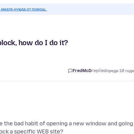
о имате нужда от помощ.
block, how do I do it?
FredMcD
replied
преди 10 год
ave the bad habit of opening a new window and going