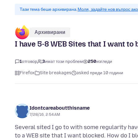
Тази тема беше архивирана.
Моля, задайте нов въпрос ак
Архивирани
I have 5-8 WEB Sites that I want to 
1
отговор
3
имат този проблем
250
изгледи
Firefox
Site breakages
asked преди 10 години
Idontcareaboutthisname
7/28/16, 2:54 AM
Several sited I go to with some regularity h