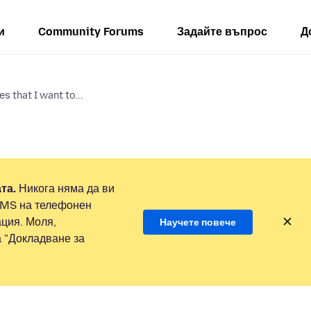
и
Community Forums
Задайте въпрос
Д
s that I want to...
та.
Никога няма да ви
SMS на телефонен
ция. Моля,
Научете повече
а "Докладване за