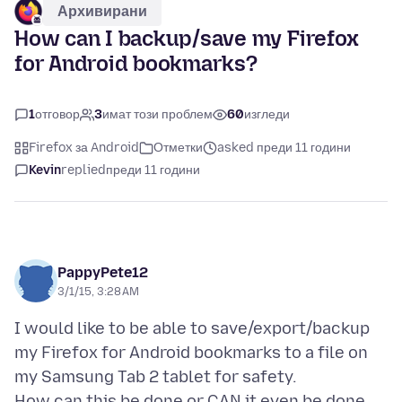
Архивирани
How can I backup/save my Firefox
for Android bookmarks?
1
отговор
3
имат този проблем
60
изгледи
Firefox за Android
Отметки
asked преди 11 години
Kevin
replied
преди 11 години
PappyPete12
3/1/15, 3:28 AM
I would like to be able to save/export/backup
my Firefox for Android bookmarks to a file on
my Samsung Tab 2 tablet for safety.