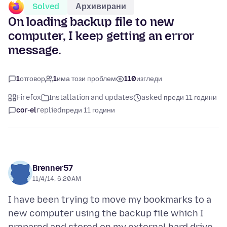
Solved
Архивирани
On loading backup file to new
computer, I keep getting an error
message.
1
отговор
1
има този проблем
110
изгледи
Firefox
Installation and updates
asked преди 11 години
cor-el
replied
преди 11 години
Brenner57
11/4/14, 6:20 AM
I have been trying to move my bookmarks to a
new computer using the backup file which I