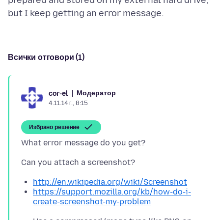
prepared and stored on my external hard drive,
Всички отговори (1)
Модератор
cor-el
4.11.14 г., 8:15
Избрано решение
http://en.wikipedia.org/wiki/Screenshot
https://support.mozilla.org/kb/how-do-i-
create-screenshot-my-problem