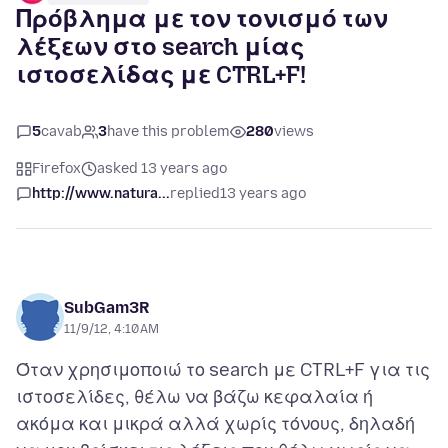
Πρόβλημα με τον τονισμό των
λέξεων στο search μίας
ιστοσελίδας με CTRL+F!
5
cavab
3
have this problem
280
views
Firefox
asked 13 years ago
http://www.natura...
replied
13 years ago
SubGam3R
11/9/12, 4:10 AM
Όταν χρησιμοποιώ το search με CTRL+F για τις
ιστοσελίδες, θέλω να βάζω κεφαλαία ή
ακόμα και μικρά αλλά χωρίς τόνους, δηλαδή