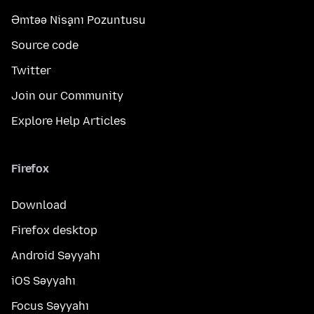
Əmtəə Nişanı Pozuntusu
Source code
Twitter
Join our Community
Explore Help Articles
Firefox
Download
Firefox desktop
Android Səyyahı
iOS Səyyahı
Focus Səyyahı