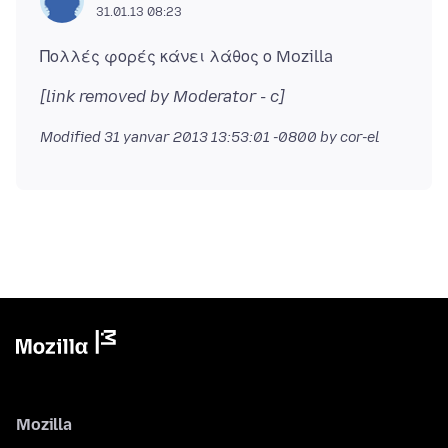
31.01.13 08:23
[link removed by Moderator - c]
Modified
31 yanvar 2013 13:53:01 -0800
by cor-el
Mozilla