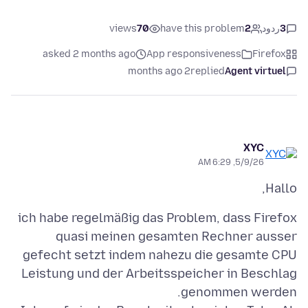
3
ردود
2
have this problem
70
views
asked 2 months ago
App responsiveness
Firefox
2 months ago
replied
Agent virtuel
XYC
5/9/26, 6:29 AM
Hallo,
ich habe regelmäßig das Problem, dass Firefox
quasi meinen gesamten Rechner ausser
gefecht setzt indem nahezu die gesamte CPU
Leistung und der Arbeitsspeicher in Beschlag