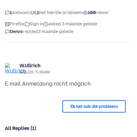
1
antwoord
1
het hierdie probleem
100
views
Firefox
Sign in
asked 3 maande gelede
Denys
replied
3 maande gelede
W.Ullrich
4/11/26, 5:39 AM
Ek het ook dié probleem
All Replies (1)