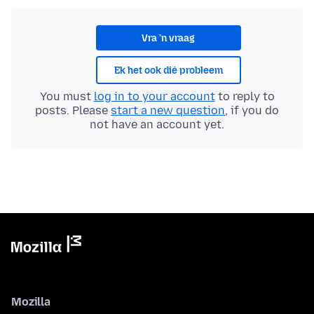
Vra 'n vraag
Ek het ook dié probleem
You must
log in to your account
to reply to
posts. Please
start a new question
, if you do
not have an account yet.
Mozilla